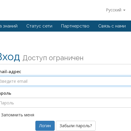
Русский
а знаний
Статус сети
Партнерство
Связь с нами
Вход
Доступ ограничен
ail-адрес
ароль
Запомнить меня
Забыли пароль?