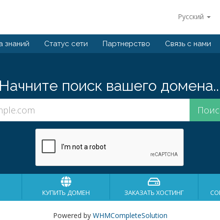
Русский
а знаний
Статус сети
Партнерство
Связь с нами
Начните поиск вашего домена..
КУПИТЬ ДОМЕН
ЗАКАЗАТЬ ХОСТИНГ
СО
Powered by
WHMCompleteSolution