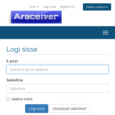
Eesti
Logi sisse
Registreeri
Vaata ostukorvi
Togg
navig
Logi sisse
E-post
Salasõna
Mäleta mind
Unustasid salasõna?