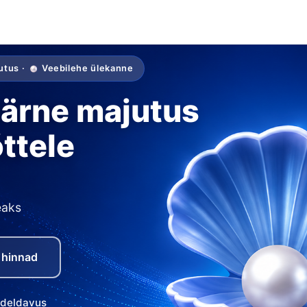
utus ·
Veebilehe ülekanne
ärne majutus
õttele
eaks
 hinnad
ideldavus