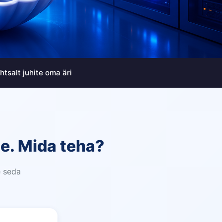
tsalt juhite oma äri
te. Mida teha?
e seda