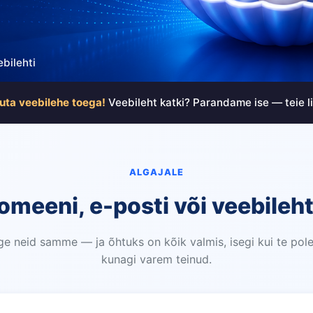
bilehti
uta veebilehe toega!
Veebileht katki? Parandame ise — teie lih
ALGAJALE
omeeni, e-posti või veebileh
ge neid samme — ja õhtuks on kõik valmis, isegi kui te pol
kunagi varem teinud.