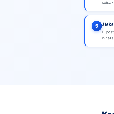
seisak
Jätka
5
E-post
Whats