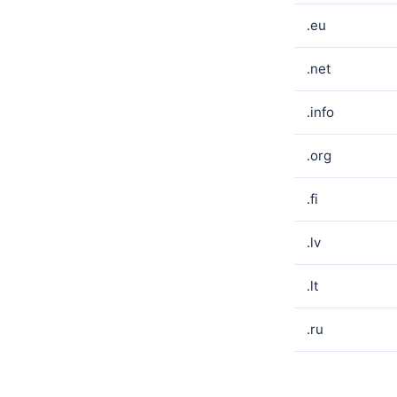
.eu
.net
.info
.org
.fi
.lv
.lt
.ru