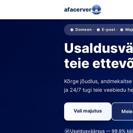
afacerver
Domeen ·
E-post ·
Maj
Usaldusvä
teie ettev
Kõrge jõudlus, andmekaitse
ja 24/7 tugi teie veebiedu h
Vali majutus
Meie
Usaldusväärsus — 99,9% kä