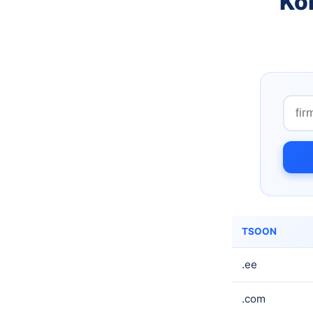
Kon
TSOON
.ee
.com