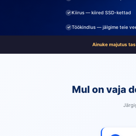
Kiirus — kiired SSD-kettad
Töökindlus — jälgime teie vee
Ainuke majutus tas
Mul on vaja d
Järgi