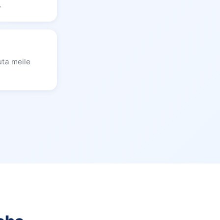
.
uta meile