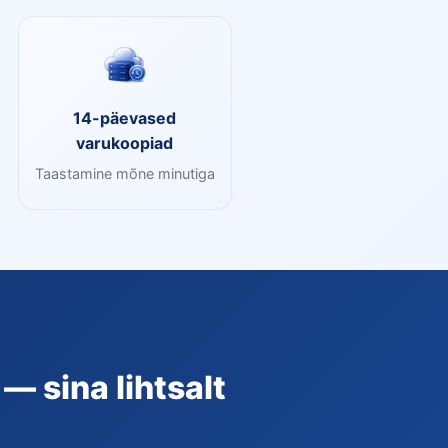
14-päevased
varukoopiad
Taastamine mõne minutiga
— sina lihtsalt