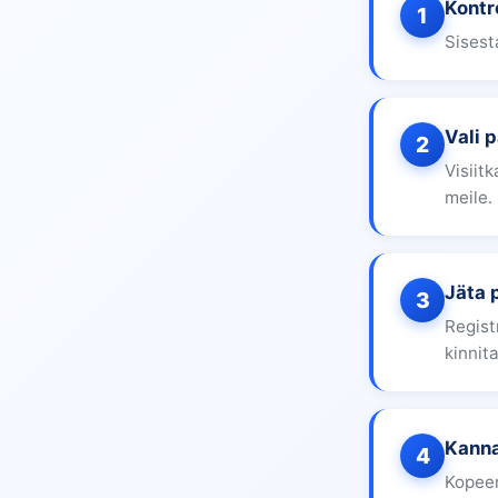
Kontr
1
Sisest
Vali 
2
Visiit
meile.
Jäta 
3
Regist
kinnit
Kanna
4
Kopeer