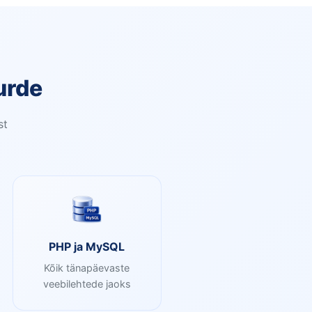
urde
st
PHP ja MySQL
Kõik tänapäevaste
veebilehtede jaoks