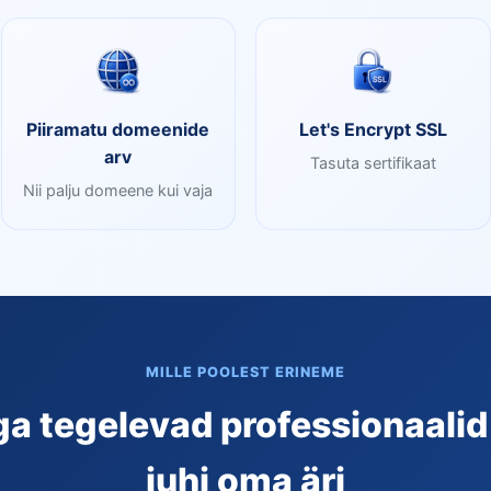
Piiramatu domeenide
Let's Encrypt SSL
arv
Tasuta sertifikaat
Nii palju domeene kui vaja
MILLE POOLEST ERINEME
a tegelevad professionaalid 
juhi oma äri