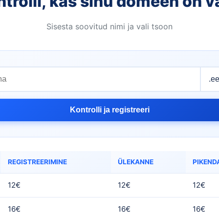
trolli, kas sinu domeen on 
Sisesta soovitud nimi ja vali tsoon
Kontrolli ja registreeri
REGISTREERIMINE
ÜLEKANNE
PIKEND
12€
12€
12€
16€
16€
16€