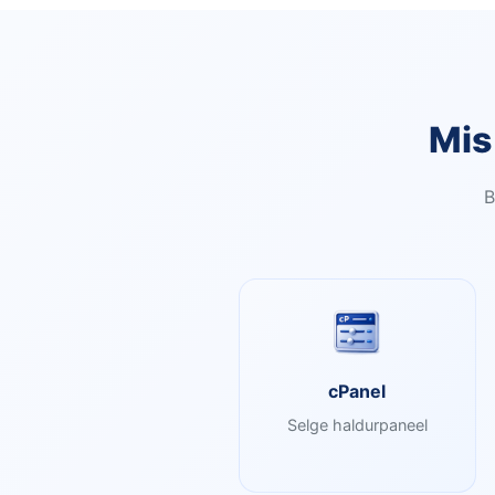
Mis
B
cPanel
Selge haldurpaneel