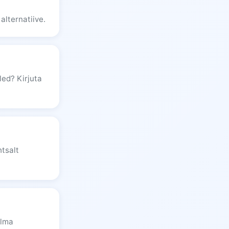
alternatiive.
led? Kirjuta
tsalt
ilma