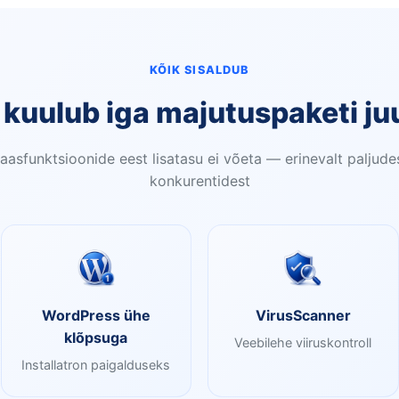
KÕIK SISALDUB
 kuulub iga majutuspaketi ju
aasfunktsioonide eest lisatasu ei võeta — erinevalt paljude
konkurentidest
WordPress ühe
VirusScanner
klõpsuga
Veebilehe viiruskontroll
Installatron paigalduseks