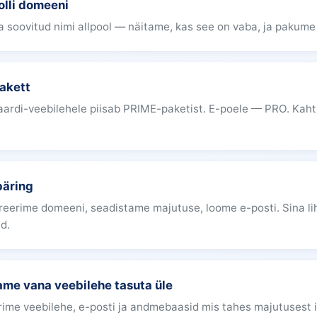
olli domeeni
a soovitud nimi allpool — näitame, kas see on vaba, ja pakume 
pakett
kaardi-veebilehele piisab PRIME-paketist. E-poele — PRO. Kaht
päring
reerime domeeni, seadistame majutuse, loome e-posti. Sina lih
ad.
me vana veebilehe tasuta üle
ime veebilehe, e-posti ja andmebaasid mis tahes majutusest 